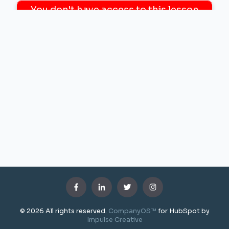
0.5 Minutes
Module 2 : Ressources et outils
0.5 Minutes
Module 2 : Conclusion
3 Minutes
Module 3 : Introduction
© 2026 All rights reserved.
CompanyOS™
for HubSpot by
Impulse Creative